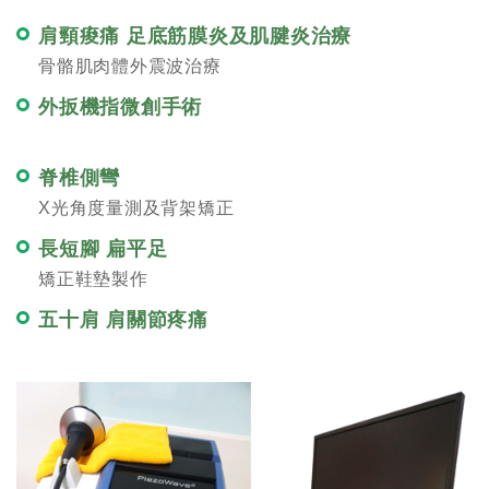
肩頸痠痛 足底筋膜炎及肌腱炎治療
骨骼肌肉體外震波治療
外扳機指微創手術
脊椎側彎
X光角度量測及背架矯正
長短腳 扁平足
矯正鞋墊製作
五十肩 肩關節疼痛