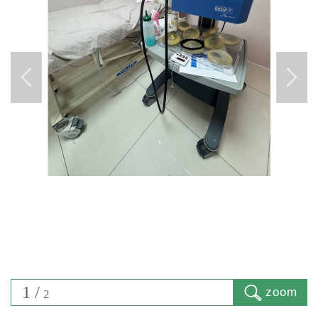
1
/
zoom
2